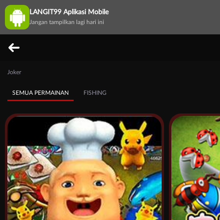
LANGIT99 Aplikasi Mobile
Jangan tampilkan lagi hari ini
Joker
SEMUA PERMAINAN
FISHING