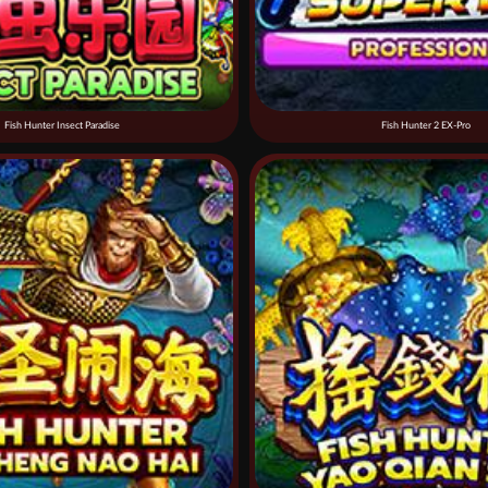
Fish Hunter Insect Paradise
Fish Hunter 2 EX-Pro