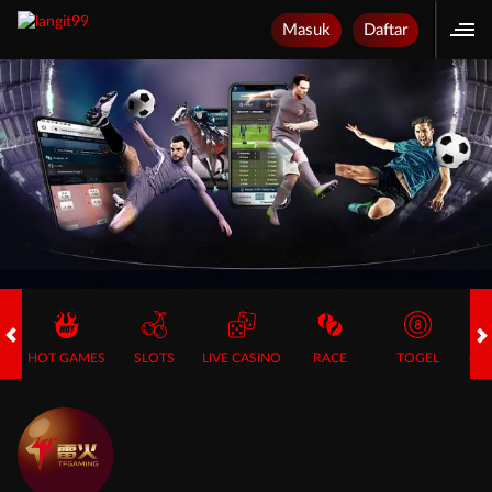
×
LANGIT99 Aplikasi Mobile
Masuk
Daftar
UNDUH
Jangan tampilkan lagi hari ini
HOT GAMES
SLOTS
LIVE CASINO
RACE
TOGEL
OL