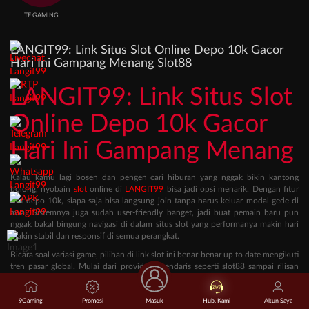
TF GAMING
LANGIT99: Link Situs Slot Online Depo 10k Gacor
Hari Ini Gampang Menang Slot88
LANGIT99: Link Situs Slot
Online Depo 10k Gacor
Hari Ini Gampang Menang
Kalau kamu lagi bosen dan pengen cari hiburan yang nggak bikin kantong
bolong, nyobain
slot
online di
LANGIT99
bisa jadi opsi menarik. Dengan fitur
slot depo 10k, siapa saja bisa langsung join tanpa harus keluar modal gede di
awal. Sistemnya juga sudah user-friendly banget, jadi buat pemain baru pun
nggak bakal bingung navigasi di dalam situs slot yang performanya makin hari
makin stabil dan responsif di semua perangkat.
Bicara soal variasi game, pilihan di link slot ini benar-benar up to date mengikuti
tren pasar global. Mulai dari provider legendaris seperti slot88 sampai rilisan
terbaru yang lagi viral, semuanya punya mekanisme fair play. Kamu bisa pantau
bocoran
slot gacor hari ini
lewat dashboard mereka yang transparan, hal ini
membantu banget buat menentukan game mana yang lagi punya winning rate
9Gaming
Promosi
Masuk
Hub. Kami
Akun Saya