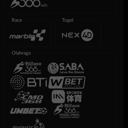
Race
Togel
Olahraga