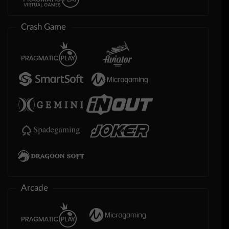
Crash Game
Arcade