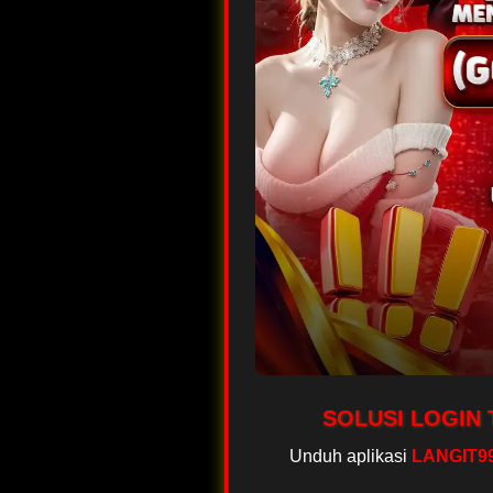
SOLUSI LOGIN 
Unduh aplikasi
LANGIT9