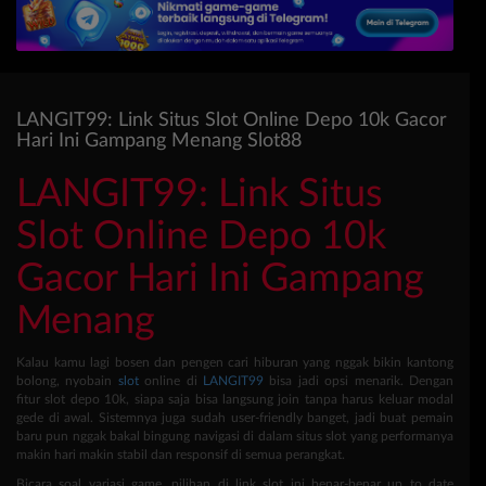
LANGIT99: Link Situs Slot Online Depo 10k Gacor
Hari Ini Gampang Menang Slot88
LANGIT99: Link Situs
Slot Online Depo 10k
Gacor Hari Ini Gampang
Menang
Kalau kamu lagi bosen dan pengen cari hiburan yang nggak bikin kantong
bolong, nyobain
slot
online di
LANGIT99
bisa jadi opsi menarik. Dengan
fitur slot depo 10k, siapa saja bisa langsung join tanpa harus keluar modal
gede di awal. Sistemnya juga sudah user-friendly banget, jadi buat pemain
baru pun nggak bakal bingung navigasi di dalam situs slot yang performanya
makin hari makin stabil dan responsif di semua perangkat.
Bicara soal variasi game, pilihan di link slot ini benar-benar up to date