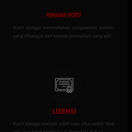
Kami bangga menyediakan pengalaman pemain
yang dibangun dari konsep permainan yang adil.
Kami bangga menjadi salah satu situs poker klub
elit yang telah berlisensi & diregulasi di Asia.