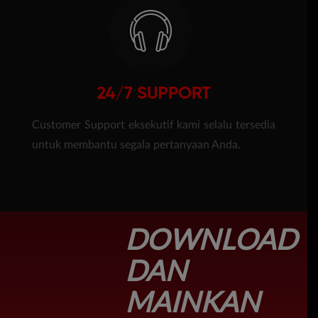
Customer Support eksekutif kami selalu tersedia
untuk membantu segala pertanyaan Anda.
DOWNLOAD
DAN
MAINKAN