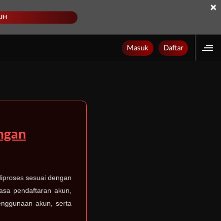
×
UH
Masuk
Daftar
ngan
iproses sesuai dengan
masa pendaftaran akun,
 penggunaan akun, serta