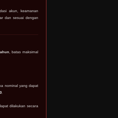
lidasi akun, keamanan
car dan sesuai dengan
tahun
, batas maksimal
aka nominal yang dapat
0
.
dapat dilakukan secara