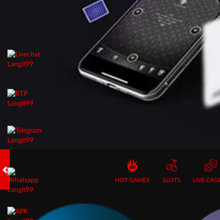
HOT GAMES
SLOTS
LIVE CAS