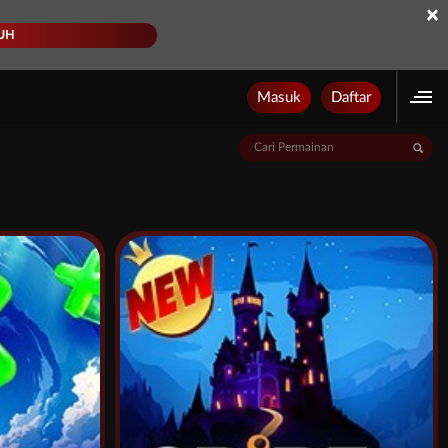
×
UH
Masuk
Daftar