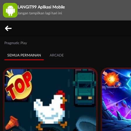
LANGIT99 Aplikasi Mobile
Jangan tampilkan lagi hari ini
Pragmatic Play
SEMUA PERMAINAN
ARCADE