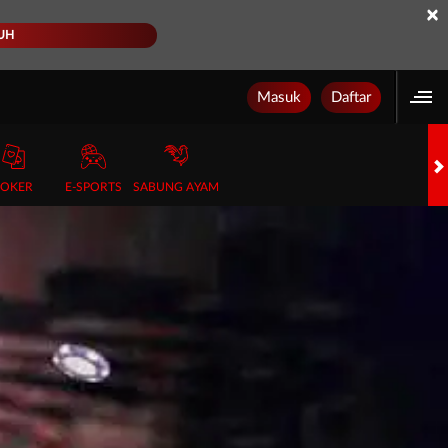
×
UH
Masuk
Daftar
POKER
E-SPORTS
SABUNG AYAM