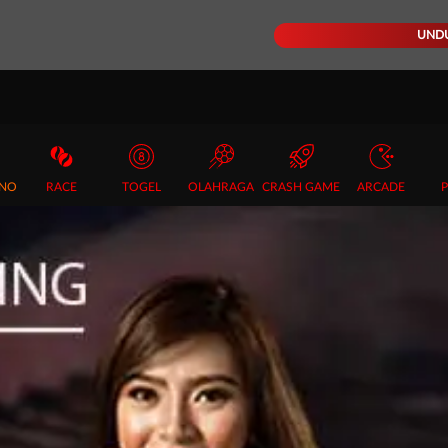
UND
INO
RACE
TOGEL
OLAHRAGA
CRASH GAME
ARCADE