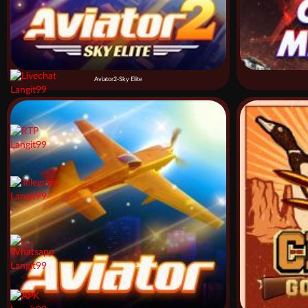
Aviator2-Sky Elite