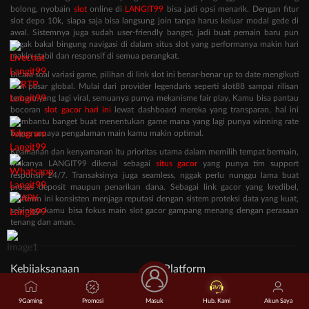
bolong, nyobain
slot
online di
LANGIT99
bisa jadi opsi menarik. Dengan fitur
slot depo 10k, siapa saja bisa langsung join tanpa harus keluar modal gede di
awal. Sistemnya juga sudah user-friendly banget, jadi buat pemain baru pun
nggak bakal bingung navigasi di dalam situs slot yang performanya makin hari
makin stabil dan responsif di semua perangkat.
Bicara soal variasi game, pilihan di link slot ini benar-benar up to date mengikuti
tren pasar global. Mulai dari provider legendaris seperti slot88 sampai rilisan
terbaru yang lagi viral, semuanya punya mekanisme fair play. Kamu bisa pantau
bocoran
slot gacor hari ini
lewat dashboard mereka yang transparan, hal ini
membantu banget buat menentukan game mana yang lagi punya winning rate
bagus supaya pengalaman main kamu makin optimal.
Keamanan dan kenyamanan itu prioritas utama dalam memilih tempat bermain,
makanya LANGIT99 dikenal sebagai
situs gacor
yang punya tim support
responsif 24/7. Transaksinya juga seamless, nggak perlu nunggu lama buat
proses deposit maupun penarikan dana. Sebagai link gacor yang kredibel,
platform ini konsisten menjaga reputasi dengan sistem proteksi data yang kuat,
sehingga kamu bisa fokus main slot gacor gampang menang dengan perasaan
tenang dan aman.
Kebijaksanaan
Platform
Tentang LANGIT99
Promosi
9Gaming
Promosi
Masuk
Hub. Kami
Akun Saya