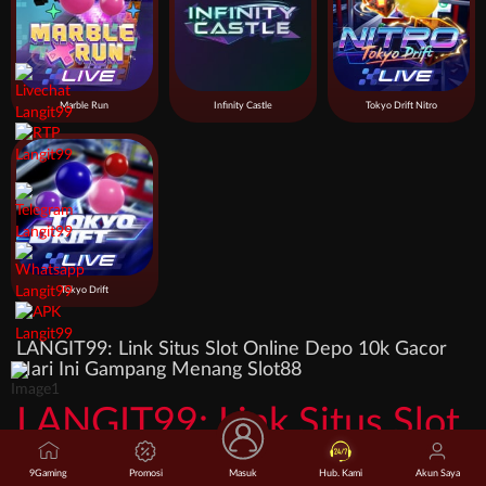
Marble Run
Infinity Castle
Tokyo Drift Nitro
Tokyo Drift
LANGIT99: Link Situs Slot Online Depo 10k Gacor
Hari Ini Gampang Menang Slot88
LANGIT99: Link Situs Slot
Online Depo 10k Gacor
9Gaming
Promosi
Masuk
Hub. Kami
Akun Saya