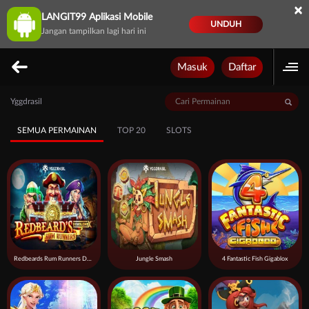
×
LANGIT99 Aplikasi Mobile
UNDUH
Jangan tampilkan lagi hari ini
Masuk
Daftar
Yggdrasil
SEMUA PERMAINAN
TOP 20
SLOTS
Redbeards Rum Runners DoubleMax™
Jungle Smash
4 Fantastic Fish Gigablox