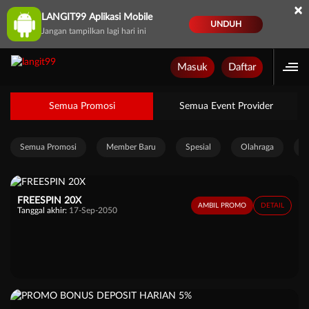
×
LANGIT99 Aplikasi Mobile
UNDUH
Jangan tampilkan lagi hari ini
Masuk
Daftar
Semua Promosi
Semua Event Provider
Semua Promosi
Member Baru
Spesial
Olahraga
L
FREESPIN 20X
AMBIL PROMO
DETAIL
Tanggal akhir:
17-Sep-2050