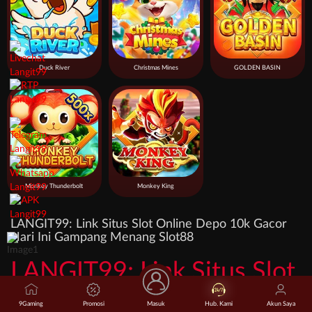
Duck River
Christmas Mines
GOLDEN BASIN
Monkey Thunderbolt
Monkey King
LANGIT99: Link Situs Slot Online Depo 10k Gacor
Hari Ini Gampang Menang Slot88
LANGIT99: Link Situs Slot
Online Depo 10k Gacor
9Gaming
Promosi
Masuk
Hub. Kami
Akun Saya