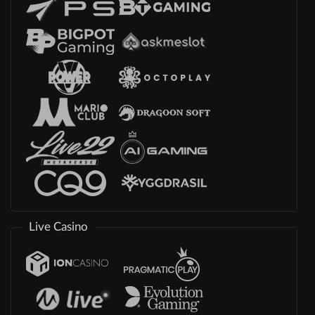
Live Casino