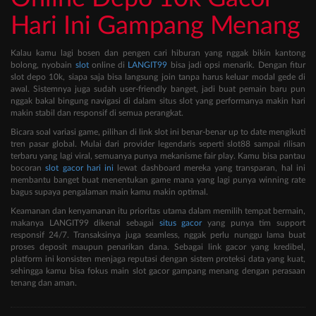
Hari Ini Gampang Menang
Kalau kamu lagi bosen dan pengen cari hiburan yang nggak bikin kantong
bolong, nyobain
slot
online di
LANGIT99
bisa jadi opsi menarik. Dengan fitur
slot depo 10k, siapa saja bisa langsung join tanpa harus keluar modal gede di
awal. Sistemnya juga sudah user-friendly banget, jadi buat pemain baru pun
nggak bakal bingung navigasi di dalam situs slot yang performanya makin hari
makin stabil dan responsif di semua perangkat.
Bicara soal variasi game, pilihan di link slot ini benar-benar up to date mengikuti
tren pasar global. Mulai dari provider legendaris seperti slot88 sampai rilisan
terbaru yang lagi viral, semuanya punya mekanisme fair play. Kamu bisa pantau
bocoran
slot gacor hari ini
lewat dashboard mereka yang transparan, hal ini
membantu banget buat menentukan game mana yang lagi punya winning rate
bagus supaya pengalaman main kamu makin optimal.
Keamanan dan kenyamanan itu prioritas utama dalam memilih tempat bermain,
makanya LANGIT99 dikenal sebagai
situs gacor
yang punya tim support
responsif 24/7. Transaksinya juga seamless, nggak perlu nunggu lama buat
proses deposit maupun penarikan dana. Sebagai link gacor yang kredibel,
platform ini konsisten menjaga reputasi dengan sistem proteksi data yang kuat,
sehingga kamu bisa fokus main slot gacor gampang menang dengan perasaan
tenang dan aman.