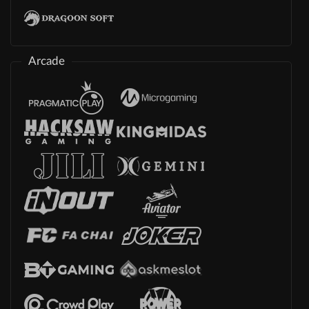
Arcade