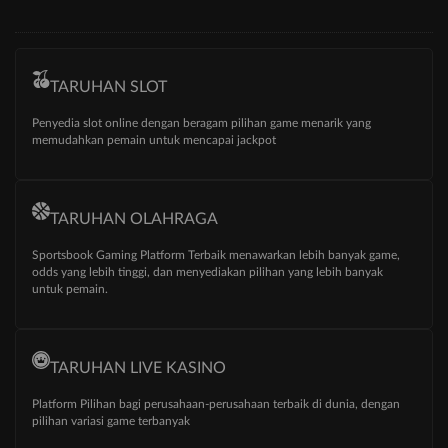
TARUHAN SLOT
Penyedia slot online dengan beragam pilihan game menarik yang
memudahkan pemain untuk mencapai jackpot
TARUHAN OLAHRAGA
Sportsbook Gaming Platform Terbaik menawarkan lebih banyak game,
odds yang lebih tinggi, dan menyediakan pilihan yang lebih banyak
untuk pemain.
TARUHAN LIVE KASINO
Platform Pilihan bagi perusahaan-perusahaan terbaik di dunia, dengan
pilihan variasi game terbanyak