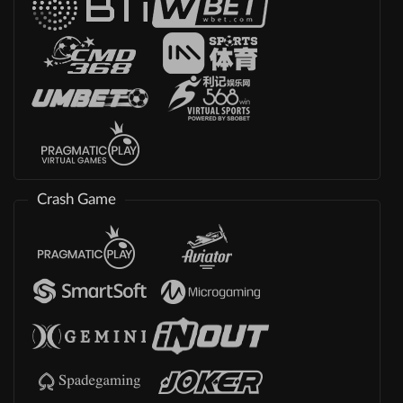
Crash Game