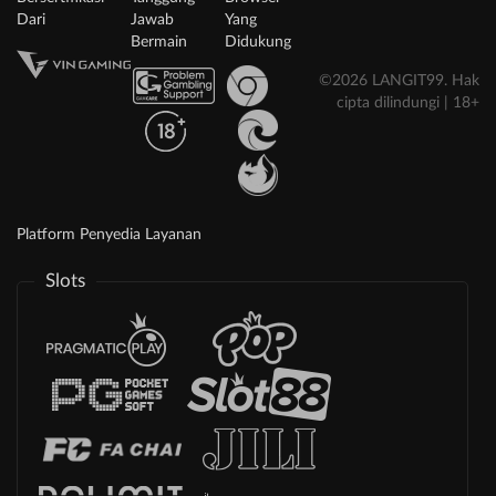
Dari
Jawab
Yang
Bermain
Didukung
©2026 LANGIT99. Hak
cipta dilindungi | 18+
Platform Penyedia Layanan
Slots