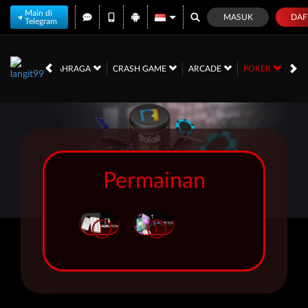
Main di
MASUK
DAF
Telegram
TOGEL
OLAHRAGA
CRASH GAME
ARCADE
POKER
E-
Permainan
i
i