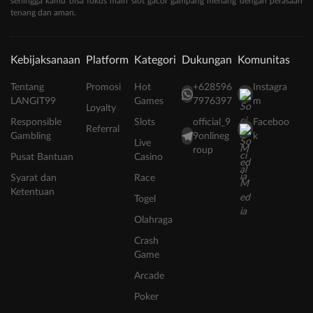
sehingga kamu bisa fokus main slot gacor gampang menang dengan perasaan
tenang dan aman.
Kebijaksanaan
Platform
Kategori
Dukungan
Komunitas
Tentang
Promosi
Hot
+628596
Instagra
LANGIT99
Games
7976397
m
Loyalty
Responsible
Slots
official_9
Faceboo
Referral
Gambling
9onlineg
k
Live
roup
Pusat Bantuan
Casino
Syarat dan
Race
Ketentuan
Togel
Olahraga
Crash
Game
Arcade
Poker