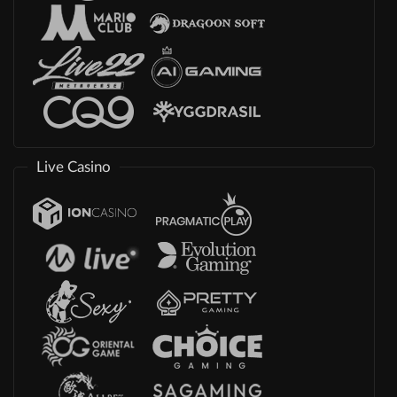
Live Casino