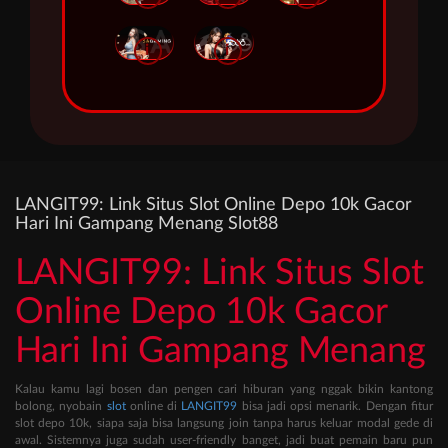
i
i
LANGIT99: Link Situs Slot Online Depo 10k Gacor
Hari Ini Gampang Menang Slot88
LANGIT99: Link Situs Slot
Online Depo 10k Gacor
Hari Ini Gampang Menang
Kalau kamu lagi bosen dan pengen cari hiburan yang nggak bikin kantong
bolong, nyobain
slot
online di
LANGIT99
bisa jadi opsi menarik. Dengan fitur
slot depo 10k, siapa saja bisa langsung join tanpa harus keluar modal gede di
awal. Sistemnya juga sudah user-friendly banget, jadi buat pemain baru pun