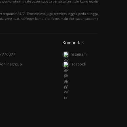
gi punya winning rate bagus supaya pengalaman main kamu makin
 responsif 24/7. Transaksinya juga seamless, nggak perlu nunggu
data yang kuat, sehingga kamu bisa fokus main slot gacor gampang
Komunitas
7976397
Instagram
99onlinegroup
Facebook