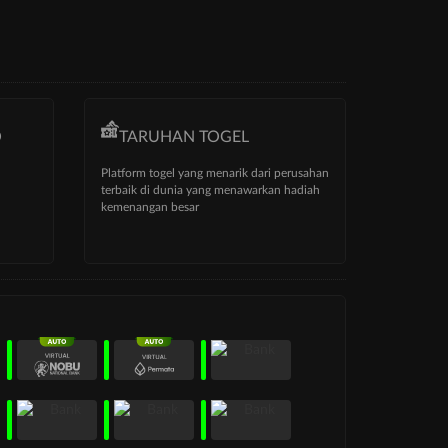
O
TARUHAN TOGEL
Platform togel yang menarik dari perusahan
terbaik di dunia yang menawarkan hadiah
kemenangan besar