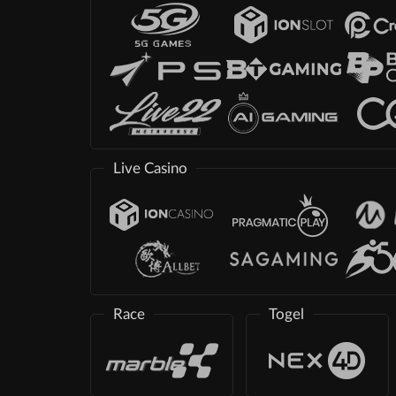
Live Casino
Race
Togel