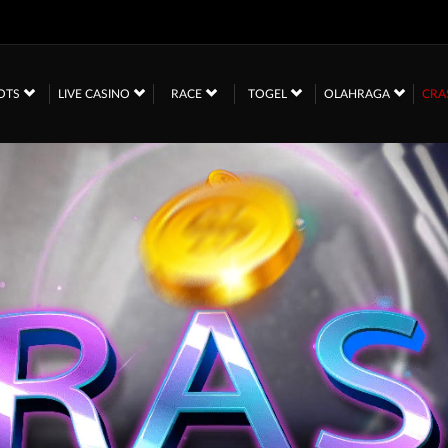
OTS
LIVE CASINO
RACE
TOGEL
OLAHRAGA
CRA