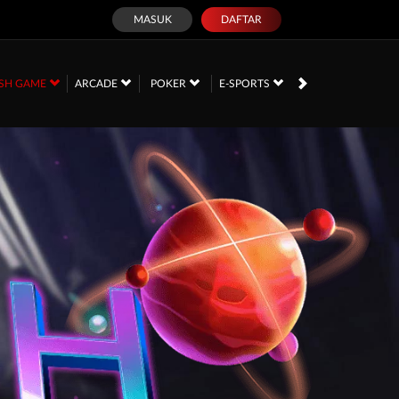
MASUK
DAFTAR
SH GAME
ARCADE
POKER
E-SPORTS
SABUNG AYAM