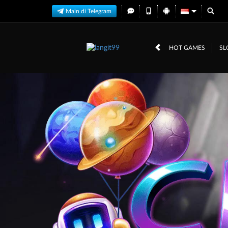
Main di Telegram
HOT GAMES
SL