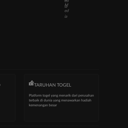
O
TARUHAN TOGEL
Platform togel yang menarik dari perusahan
terbaik di dunia yang menawarkan hadiah
kemenangan besar