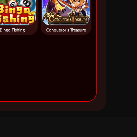
Bingo Fishing
Conqueror's Treasure