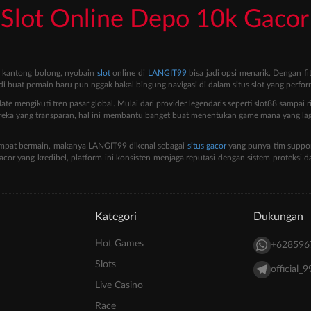
 Slot Online Depo 10k Gacor
n kantong bolong, nyobain
slot
online di
LANGIT99
bisa jadi opsi menarik. Dengan fit
adi buat pemain baru pun nggak bakal bingung navigasi di dalam situs slot yang perfo
o date mengikuti tren pasar global. Mulai dari provider legendaris seperti slot88 sampai 
eka yang transparan, hal ini membantu banget buat menentukan game mana yang la
empat bermain, makanya LANGIT99 dikenal sebagai
situs gacor
yang punya tim support
cor yang kredibel, platform ini konsisten menjaga reputasi dengan sistem proteksi 
Kategori
Dukungan
Hot Games
+628596
Slots
official_
Live Casino
Race