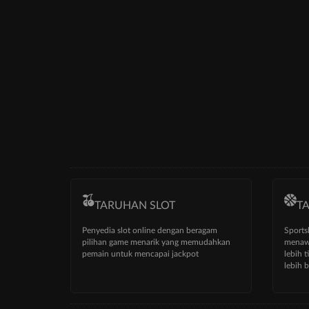
TARUHAN SLOT
T
Penyedia slot online dengan beragam
Sports
pilihan game menarik yang memudahkan
menawa
pemain untuk mencapai jackpot
lebih 
lebih 