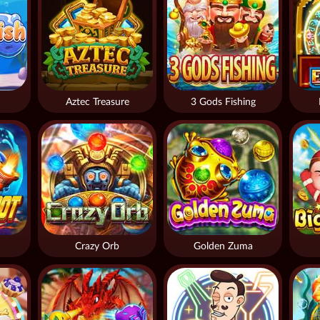
Aztec Treasure
3 Gods Fishing
Crazy Orb
Golden Zuma