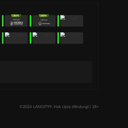
©2026 LANGIT99. Hak cipta dilindungi | 18+