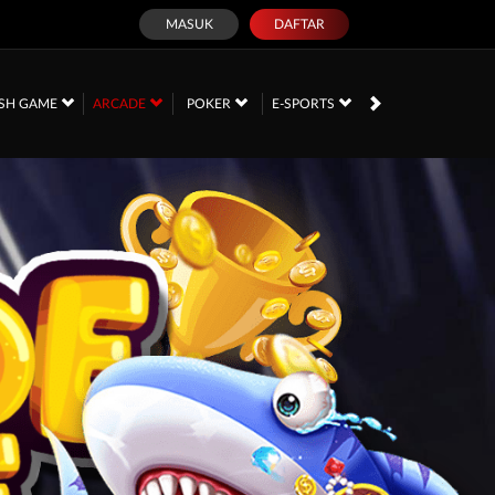
MASUK
DAFTAR
SH GAME
ARCADE
POKER
E-SPORTS
SABUNG AYAM