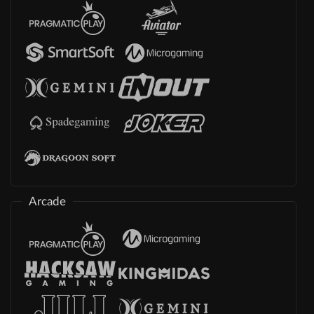
Arcade