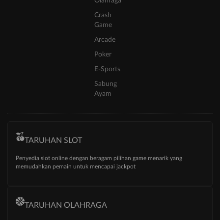
Olahraga
Crash
Game
Arcade
Poker
E-Sports
Sabung
Ayam
TARUHAN SLOT
Penyedia slot online dengan beragam pilihan game menarik yang
memudahkan pemain untuk mencapai jackpot
TARUHAN OLAHRAGA