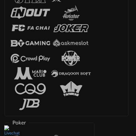
Poker