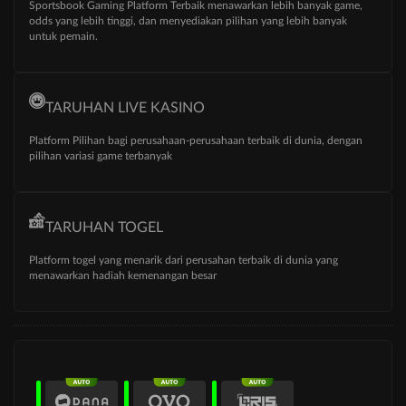
Sportsbook Gaming Platform Terbaik menawarkan lebih banyak game,
odds yang lebih tinggi, dan menyediakan pilihan yang lebih banyak
untuk pemain.
TARUHAN LIVE KASINO
Platform Pilihan bagi perusahaan-perusahaan terbaik di dunia, dengan
pilihan variasi game terbanyak
TARUHAN TOGEL
Platform togel yang menarik dari perusahan terbaik di dunia yang
menawarkan hadiah kemenangan besar