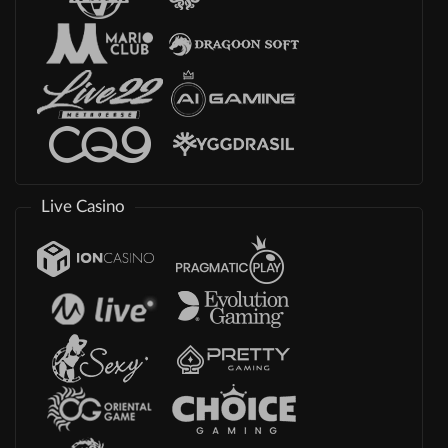
Live Casino