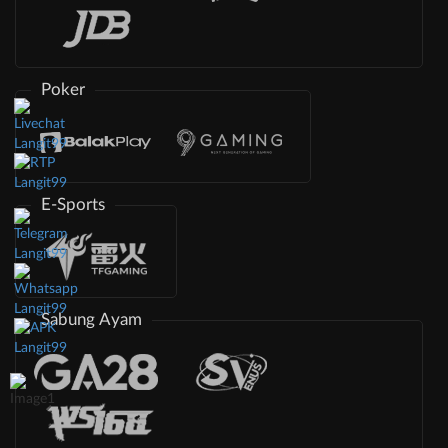
Poker
E-Sports
Sabung Ayam