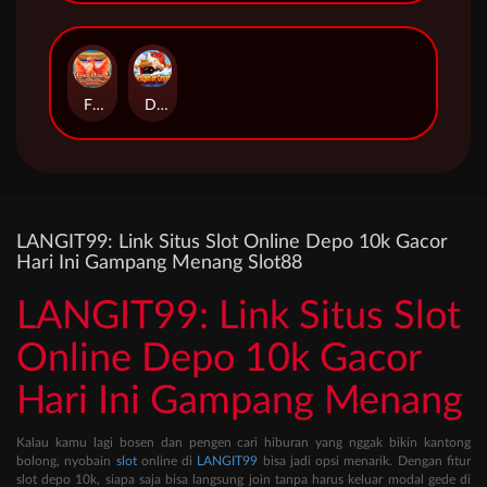
Flying Phoenix
Dragon or Crash
LANGIT99: Link Situs Slot Online Depo 10k Gacor
Hari Ini Gampang Menang Slot88
LANGIT99: Link Situs Slot
Online Depo 10k Gacor
Hari Ini Gampang Menang
Kalau kamu lagi bosen dan pengen cari hiburan yang nggak bikin kantong
bolong, nyobain
slot
online di
LANGIT99
bisa jadi opsi menarik. Dengan fitur
slot depo 10k, siapa saja bisa langsung join tanpa harus keluar modal gede di