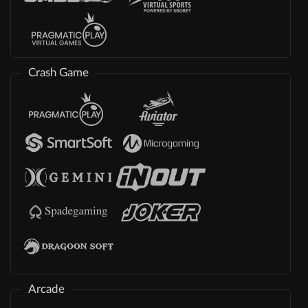
Crash Game
Arcade