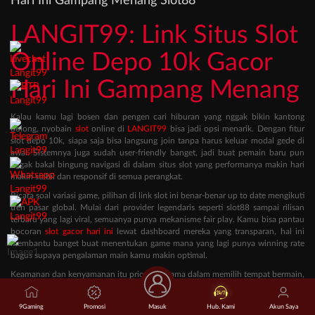
Hari Ini Gampang Menang Slot88
LANGIT99: Link Situs Slot
Online Depo 10k Gacor
Hari Ini Gampang Menang
Kalau kamu lagi bosen dan pengen cari hiburan yang nggak bikin kantong
bolong, nyobain
slot
online di
LANGIT99
bisa jadi opsi menarik. Dengan fitur
slot depo 10k, siapa saja bisa langsung join tanpa harus keluar modal gede di
awal. Sistemnya juga sudah user-friendly banget, jadi buat pemain baru pun
nggak bakal bingung navigasi di dalam situs slot yang performanya makin hari
makin stabil dan responsif di semua perangkat.
Bicara soal variasi game, pilihan di link slot ini benar-benar up to date mengikuti
tren pasar global. Mulai dari provider legendaris seperti slot88 sampai rilisan
terbaru yang lagi viral, semuanya punya mekanisme fair play. Kamu bisa pantau
bocoran
slot gacor hari ini
lewat dashboard mereka yang transparan, hal ini
membantu banget buat menentukan game mana yang lagi punya winning rate
bagus supaya pengalaman main kamu makin optimal.
Keamanan dan kenyamanan itu prioritas utama dalam memilih tempat bermain,
makanya LANGIT99 dikenal sebagai
situs gacor
yang punya tim support
responsif 24/7. Transaksinya juga seamless, nggak perlu nunggu lama buat
9Gaming
Promosi
Masuk
Hub. Kami
Akun Saya
proses deposit maupun penarikan dana. Sebagai link gacor yang kredibel,