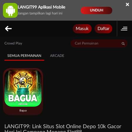
×
LANGIT99 Aplikasi Mobile
UNDUH
Jangan tampilkan lagi hari ini
Masuk
Daftar
Crowd Play
SEMUA PERMAINAN
ARCADE
Bagua
LANGIT99: Link Situs Slot Online Depo 10k Gacor