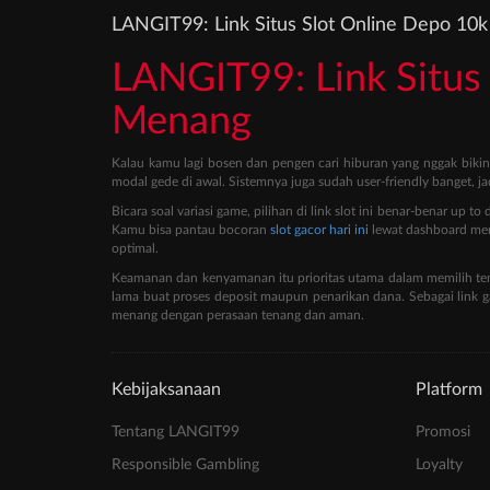
LANGIT99: Link Situs Slot Online Depo 10
LANGIT99: Link Situs
Menang
Kalau kamu lagi bosen dan pengen cari hiburan yang nggak biki
modal gede di awal. Sistemnya juga sudah user-friendly banget, j
Bicara soal variasi game, pilihan di link slot ini benar-benar up t
Kamu bisa pantau bocoran
slot gacor hari ini
lewat dashboard mer
optimal.
Keamanan dan kenyamanan itu prioritas utama dalam memilih t
lama buat proses deposit maupun penarikan dana. Sebagai link ga
menang dengan perasaan tenang dan aman.
Kebijaksanaan
Platform
Tentang LANGIT99
Promosi
Responsible Gambling
Loyalty