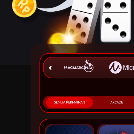
SEMUA PERMAINAN
ARCADE