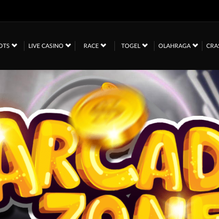
OTS
LIVE CASINO
RACE
TOGEL
OLAHRAGA
CRA