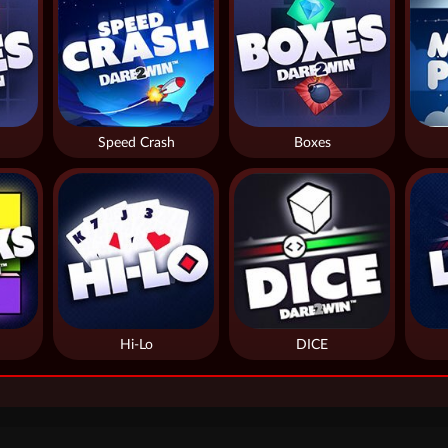
Speed Crash
Boxes
Hi-Lo
DICE