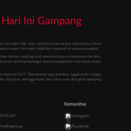
 Hari Ini Gampang
ur slot depo 10k, siapa saja bisa langsung join tanpa harus keluar
rmanya makin hari makin stabil dan responsif di semua perangkat.
rilisan terbaru yang lagi viral, semuanya punya mekanisme fair play.
gi punya winning rate bagus supaya pengalaman main kamu makin
 responsif 24/7. Transaksinya juga seamless, nggak perlu nunggu
data yang kuat, sehingga kamu bisa fokus main slot gacor gampang
Komunitas
7976397
Instagram
99onlinegroup
Facebook