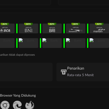
arikan tidak dapat diproses
Penarikan
Rata-rata 5 Menit
Browser Yang Didukung