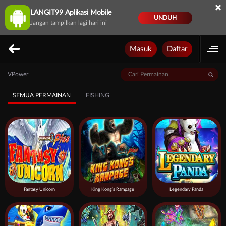
×
LANGIT99 Aplikasi Mobile
UNDUH
Jangan tampilkan lagi hari ini
Masuk
Daftar
VPower
SEMUA PERMAINAN
FISHING
Fantasy Unicorn
King Kong’s Rampage
Legendary Panda