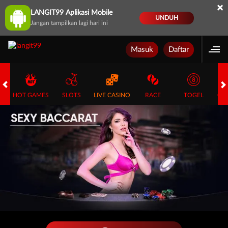
×
LANGIT99 Aplikasi Mobile
UNDUH
Jangan tampilkan lagi hari ini
Masuk
Daftar
HOT GAMES
SLOTS
LIVE CASINO
RACE
TOGEL
OL