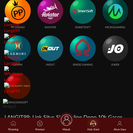
PP CASINO
AVIATOR
SMARTSOFT
MICROGAMING
GEMINI
INOUT
SPADE GAMING
JOKER
DRAGOONSOFT
LANGIT99: Link Situs Slot Online Depo 10k Gacor
Hari Ini Gampang Menang Slot88
9Gaming
Promosi
Masuk
Hub. Kami
Akun Saya