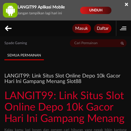
×
LANGIT99 Aplikasi Mobile
UNDUH
Jangan tampilkan lagi hari ini
Masuk
Daftar
Spade Gaming
SEMUA PERMAINAN
LANGIT99: Link Situs Slot Online Depo 10k Gacor
Hari Ini Gampang Menang Slot88
LANGIT99: Link Situs Slot
Online Depo 10k Gacor
Hari Ini Gampang Menang
Kalau kamu lagi bosen dan pengen cari hiburan yang nggak bikin kantong