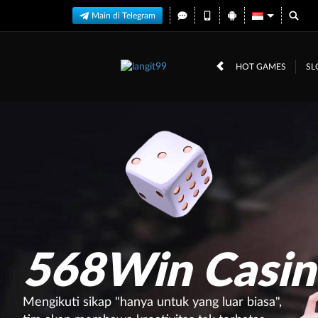
Main di Telegram
HOT GAMES
SL
568Win Casin
Mengikuti sikap "hanya untuk yang luar biasa",