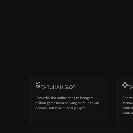
TARUHAN SLOT
T
Penyedia slot online dengan beragam
Sports
pilihan game menarik yang memudahkan
menawa
pemain untuk mencapai jackpot
lebih 
lebih 