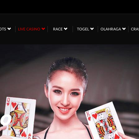
OTS
LIVE CASINO
RACE
TOGEL
OLAHRAGA
CRA
o