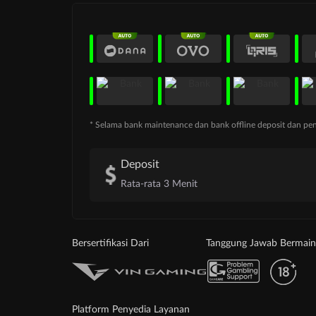
* Selama bank maintenance dan bank offline deposit dan pen
Deposit
Rata-rata 3 Menit
Bersertifikasi Dari
Tanggung Jawab Bermain
Platform Penyedia Layanan