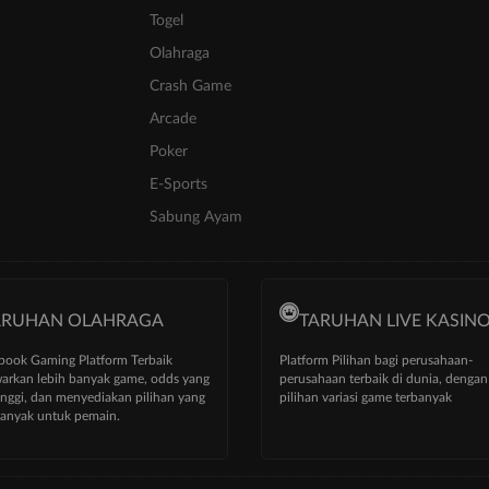
Togel
Olahraga
Crash Game
Arcade
Poker
E-Sports
Sabung Ayam
ARUHAN OLAHRAGA
TARUHAN LIVE KASIN
book Gaming Platform Terbaik
Platform Pilihan bagi perusahaan-
rkan lebih banyak game, odds yang
perusahaan terbaik di dunia, dengan
tinggi, dan menyediakan pilihan yang
pilihan variasi game terbanyak
banyak untuk pemain.