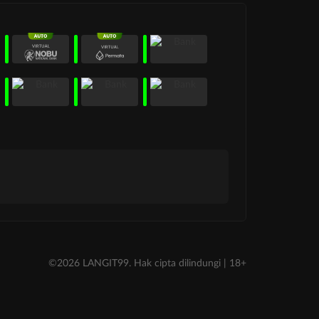
©2026 LANGIT99. Hak cipta dilindungi | 18+