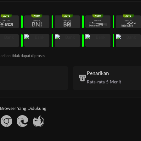
arikan tidak dapat diproses
Penarikan
Rata-rata 5 Menit
Browser Yang Didukung