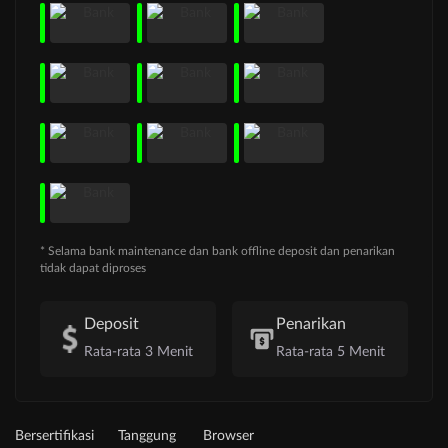
* Selama bank maintenance dan bank offline deposit dan penarikan
tidak dapat diproses
Deposit
Penarikan
Rata-rata 3 Menit
Rata-rata 5 Menit
Bersertifikasi
Tanggung
Browser