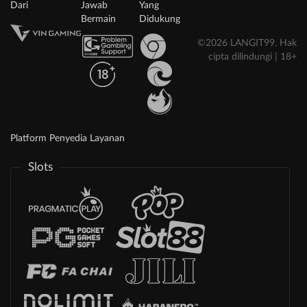
Dari
Jawab
Yang
Bermain
Didukung
©2026 LANGIT99. Hak
cipta dilindungi | 18+
Platform Penyedia Layanan
Slots