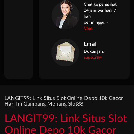
Chat ke penasihat
24 jam per hari, 7
hari
per minggu. -
Chat
Email
Dukungan:
support@
LANGIT99: Link Situs Slot Online Depo 10k Gacor
Hari Ini Gampang Menang Slot88
LANGIT99: Link Situs Slot
Online Depo 10k Gacor