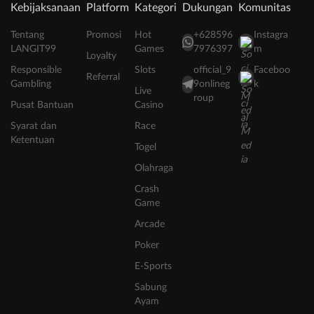
Kebijaksanaan
Platform
Kategori
Dukungan
Komunitas
Tentang
Promosi
Hot
+628596
Instagra
LANGIT99
Games
7976397
m
Loyalty
Responsible
Slots
official_9
Faceboo
Referral
Gambling
9onlineg
k
Live
roup
Pusat Bantuan
Casino
Syarat dan
Race
Ketentuan
Togel
Olahraga
Crash
Game
Arcade
Poker
E-Sports
Sabung
Ayam