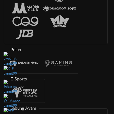
Poker
E-Sports
Sabung Ayam