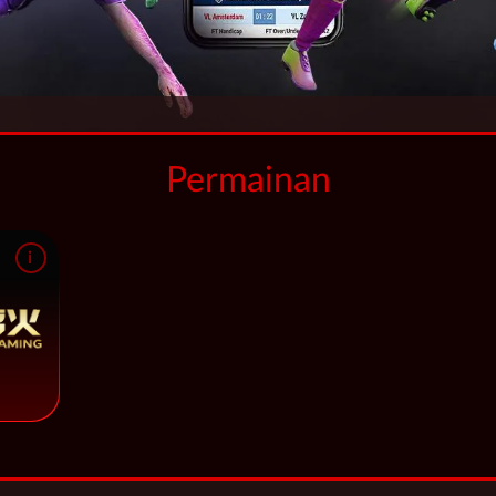
Permainan
i