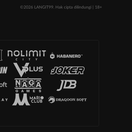
©2026 LANGIT99. Hak cipta dilindungi | 18+