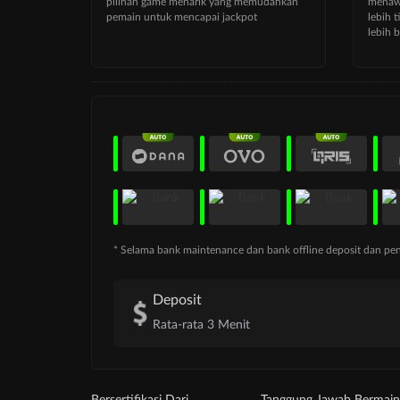
pilihan game menarik yang memudahkan
menawa
pemain untuk mencapai jackpot
lebih 
lebih 
* Selama bank maintenance dan bank offline deposit dan pen
Deposit
Rata-rata 3 Menit