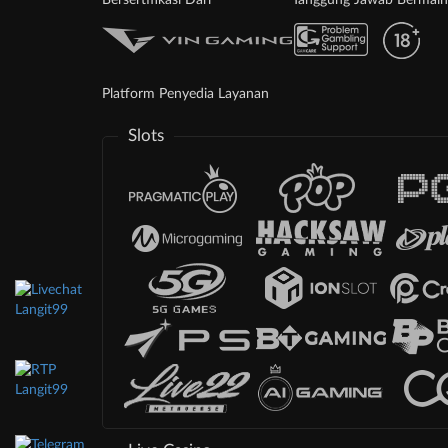
Bersertifikasi Dari
Tanggung Jawab Bermain
Platform Penyedia Layanan
Slots