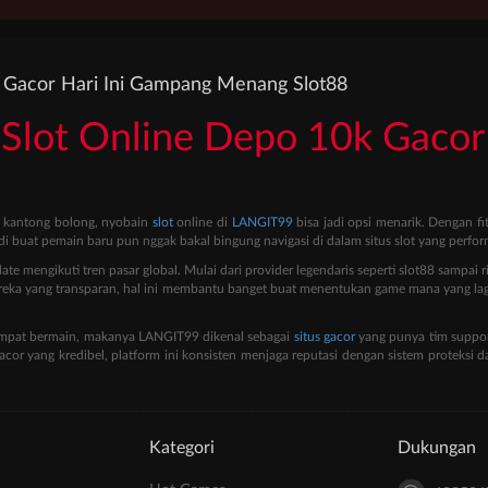
k Gacor Hari Ini Gampang Menang Slot88
 Slot Online Depo 10k Gacor
n kantong bolong, nyobain
slot
online di
LANGIT99
bisa jadi opsi menarik. Dengan fit
adi buat pemain baru pun nggak bakal bingung navigasi di dalam situs slot yang perfo
o date mengikuti tren pasar global. Mulai dari provider legendaris seperti slot88 sampai 
eka yang transparan, hal ini membantu banget buat menentukan game mana yang la
empat bermain, makanya LANGIT99 dikenal sebagai
situs gacor
yang punya tim support
cor yang kredibel, platform ini konsisten menjaga reputasi dengan sistem proteksi 
Kategori
Dukungan