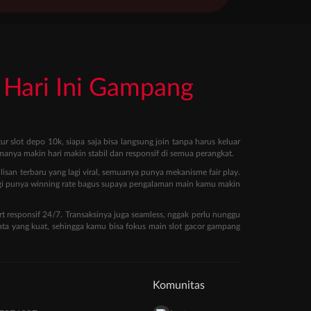
 Hari Ini Gampang
ur slot depo 10k, siapa saja bisa langsung join tanpa harus keluar
rmanya makin hari makin stabil dan responsif di semua perangkat.
rilisan terbaru yang lagi viral, semuanya punya mekanisme fair play.
gi punya winning rate bagus supaya pengalaman main kamu makin
 responsif 24/7. Transaksinya juga seamless, nggak perlu nunggu
data yang kuat, sehingga kamu bisa fokus main slot gacor gampang
Komunitas