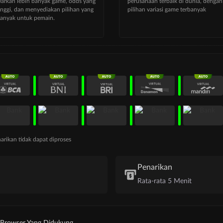
rkan lebih banyak game, odds yang
perusahaan terbaik di dunia, dengan
tinggi, dan menyediakan pilihan yang
pilihan variasi game terbanyak
banyak untuk pemain.
arikan tidak dapat diproses
Penarikan
Rata-rata 5 Menit