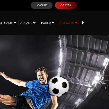
MASUK
DAFTAR
SH GAME
ARCADE
POKER
E-SPORTS
SABUNG AYAM