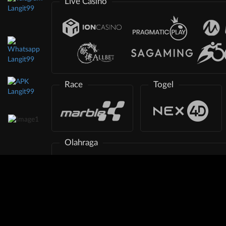
Live Casino
Race
Togel
Olahraga
Crash Game