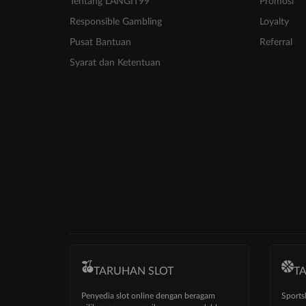
Tentang LANGIT99
Promosi
Responsible Gambling
Loyalty
Pusat Bantuan
Referral
Syarat dan Ketentuan
TARUHAN SLOT
T
Penyedia slot online dengan beragam
Sports