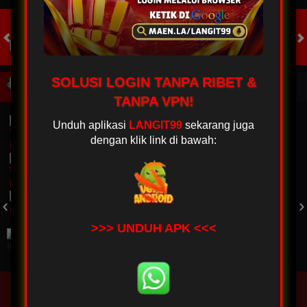
HOT GAMES
SLOTS
LIVE CASINO
RACE
TOGEL
OL
SOLUSI LOGIN TANPA RIBET &
Game Populer
TANPA VPN!
Unduh aplikasi
LANGIT99
sekarang juga
dengan klik link di bawah:
GATES OF OLYMPUS POP
STORM OF SETH 2
NEZHA 2
MAHJONG M
>>> UNDUH APK <<<
WUKONG - BLACK SCATTER
SWEET BONANZA 2500
GATES OF OLYMPUS 1000
MAHJONG W
9Gaming
Promosi
Masuk
Hub. Kami
Akun Saya