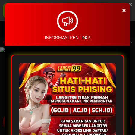
×
LANGIT99 Aplikasi Mobile
×
UNDUH
Jangan tampilkan lagi hari ini
Masuk
Daftar
INFORMASI PENTING!
an lebih baik ke permainan segera unduh aplikasi Langit99 yang tersedia di layar k
JACKPOT
PLAY
IDR
12,685,498,714