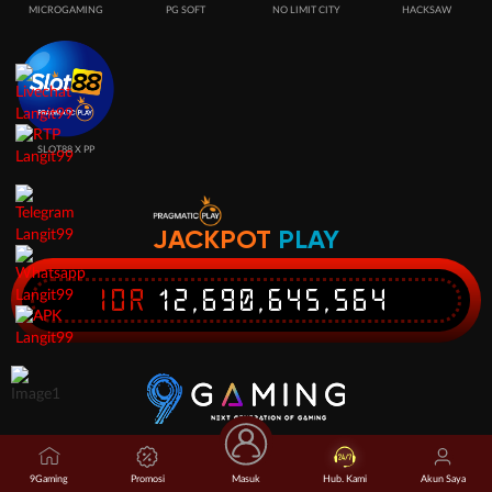
MICROGAMING
PG SOFT
NO LIMIT CITY
HACKSAW
SLOT88 X PP
JACKPOT
PLAY
IDR
12,690,645,564
9Gaming
Promosi
Masuk
Hub. Kami
Akun Saya