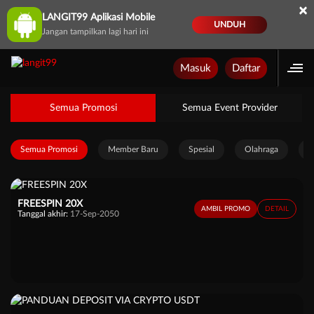
×
LANGIT99 Aplikasi Mobile
UNDUH
Jangan tampilkan lagi hari ini
Masuk
Daftar
Semua Promosi
Semua Event Provider
Semua Promosi
Member Baru
Spesial
Olahraga
L
FREESPIN 20X
AMBIL PROMO
DETAIL
Tanggal akhir:
17-Sep-2050