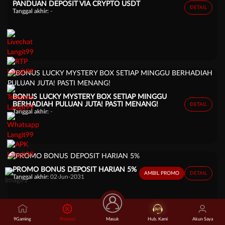
PANDUAN DEPOSIT VIA CRYPTO USDT
DETAIL
Tanggal akhir:
-
BONUS LUCKY MYSTERY BOX SETIAP MINGGU
BERHADIAH PULUAN JUTA! PASTI MENANG!
DETAIL
Tanggal akhir:
-
PROMO BONUS DEPOSIT HARIAN 5%
AMBIL PROMO
DETAIL
Tanggal akhir:
02-Jun-2031
9Gaming
Promosi
Masuk
Hub. Kami
Akun Saya