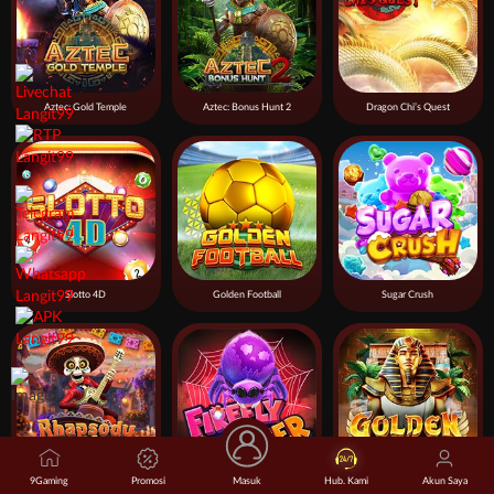
Aztec: Gold Temple
Aztec: Bonus Hunt 2
Dragon Chi’s Quest
Slotto 4D
Golden Football
Sugar Crush
9Gaming
Promosi
Masuk
Hub. Kami
Akun Saya
Rhapsody of Muertos
Firefly Hunter
Golden Egypt