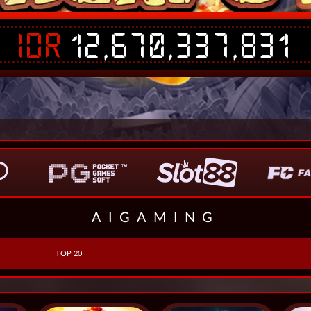
IDR
12,670,337,831
AIGAMING
TOP 20