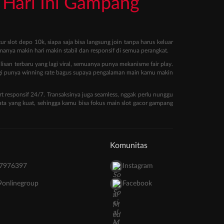
 Hari Ini Gampang
ur slot depo 10k, siapa saja bisa langsung join tanpa harus keluar
rmanya makin hari makin stabil dan responsif di semua perangkat.
rilisan terbaru yang lagi viral, semuanya punya mekanisme fair play.
gi punya winning rate bagus supaya pengalaman main kamu makin
 responsif 24/7. Transaksinya juga seamless, nggak perlu nunggu
data yang kuat, sehingga kamu bisa fokus main slot gacor gampang
Komunitas
7976397
Instagram
99onlinegroup
Facebook