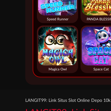
Speed Runner
PANDA BLESS
Magica Owl
Space Cat
LANGIT99: Link Situs Slot Online Depo 10