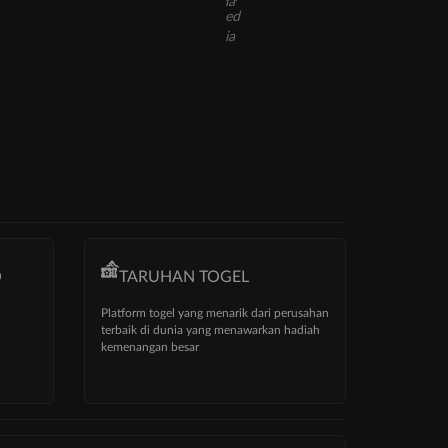
O
TARUHAN TOGEL
Platform togel yang menarik dari perusahan
terbaik di dunia yang menawarkan hadiah
kemenangan besar