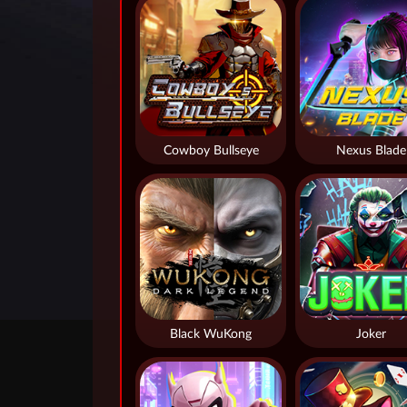
Cowboy Bullseye
Nexus Blade
Black WuKong
Joker