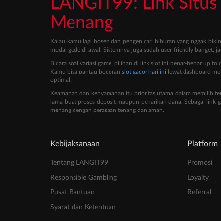
LANGIT99: Link Situs
Menang
Kalau kamu lagi bosen dan pengen cari hiburan yang nggak biki
modal gede di awal. Sistemnya juga sudah user-friendly banget, j
Bicara soal variasi game, pilihan di link slot ini benar-benar up t
Kamu bisa pantau bocoran
slot gacor hari ini
lewat dashboard mer
optimal.
Keamanan dan kenyamanan itu prioritas utama dalam memilih t
lama buat proses deposit maupun penarikan dana. Sebagai link ga
menang dengan perasaan tenang dan aman.
Kebijaksanaan
Platform
Tentang LANGIT99
Promosi
Responsible Gambling
Loyalty
Pusat Bantuan
Referral
Syarat dan Ketentuan