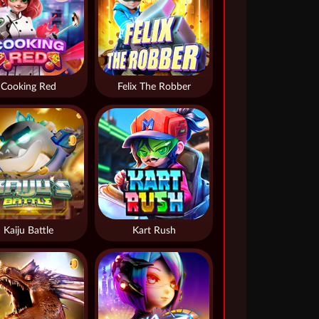
Cooking Red
Felix The Robber
Kaiju Battle
Kart Rush