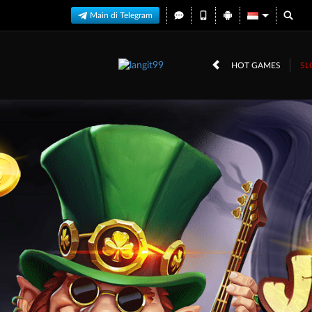
Main di Telegram
HOT GAMES
SL