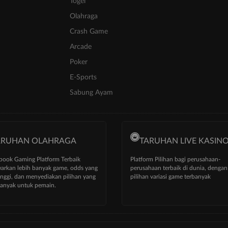
Togel
Olahraga
Crash Game
Arcade
Poker
E-Sports
Sabung Ayam
ARUHAN OLAHRAGA
TARUHAN LIVE KASIN
book Gaming Platform Terbaik
Platform Pilihan bagi perusahaan-
rkan lebih banyak game, odds yang
perusahaan terbaik di dunia, dengan
tinggi, dan menyediakan pilihan yang
pilihan variasi game terbanyak
banyak untuk pemain.