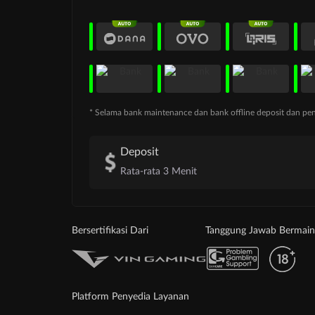
* Selama bank maintenance dan bank offline deposit dan pen
Deposit
Rata-rata 3 Menit
Bersertifikasi Dari
Tanggung Jawab Bermain
Platform Penyedia Layanan