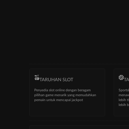
TARUHAN SLOT
T
Penyedia slot online dengan beragam
Sports
pilihan game menarik yang memudahkan
menawa
pemain untuk mencapai jackpot
lebih 
lebih 