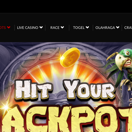
OTS
LIVE CASINO
RACE
TOGEL
OLAHRAGA
CRA