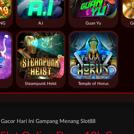
ING
A.I
Guan Yu
G
Steampunk Heist
Temple of Horus
k Gacor Hari Ini Gampang Menang Slot88