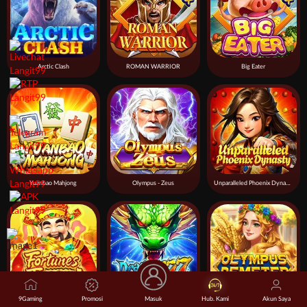
Arctic Clash
ROMAN WARRIOR
Big Eater
Yuanbao Mahjong
Olympus - Zeus
Unparalleled Phoenix Dynasty
9Gaming
Promosi
Masuk
Hub. Kami
Akun Saya
Fortune's Treasure
Dragon777
OLYMPUS DEMETER