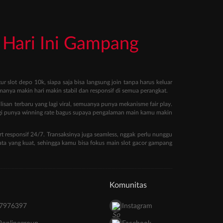
 Hari Ini Gampang
ur slot depo 10k, siapa saja bisa langsung join tanpa harus keluar
rmanya makin hari makin stabil dan responsif di semua perangkat.
rilisan terbaru yang lagi viral, semuanya punya mekanisme fair play.
gi punya winning rate bagus supaya pengalaman main kamu makin
 responsif 24/7. Transaksinya juga seamless, nggak perlu nunggu
data yang kuat, sehingga kamu bisa fokus main slot gacor gampang
Komunitas
7976397
Instagram