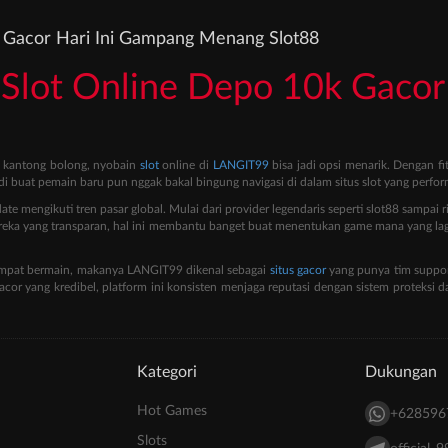
k Gacor Hari Ini Gampang Menang Slot88
 Slot Online Depo 10k Gacor
n kantong bolong, nyobain
slot
online di
LANGIT99
bisa jadi opsi menarik. Dengan fit
adi buat pemain baru pun nggak bakal bingung navigasi di dalam situs slot yang perfo
o date mengikuti tren pasar global. Mulai dari provider legendaris seperti slot88 sampai 
eka yang transparan, hal ini membantu banget buat menentukan game mana yang la
empat bermain, makanya LANGIT99 dikenal sebagai
situs gacor
yang punya tim support
cor yang kredibel, platform ini konsisten menjaga reputasi dengan sistem proteksi 
Kategori
Dukungan
Hot Games
+628596
Slots