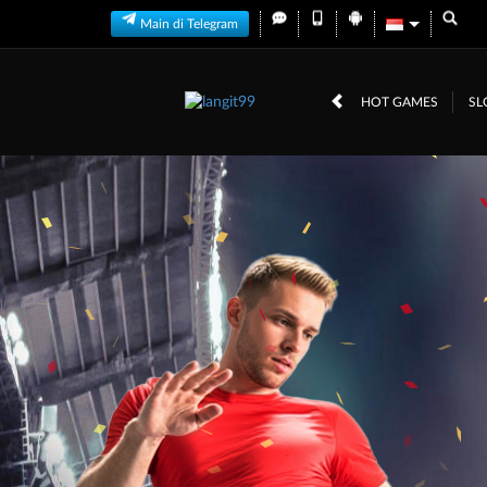
Main di Telegram
HOT GAMES
SL