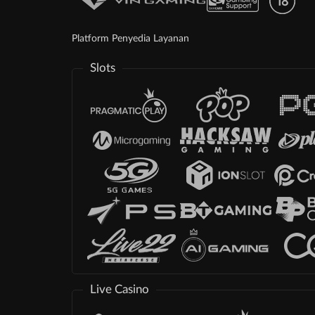
Platform Penyedia Layanan
Slots
Live Casino