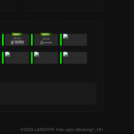
©2026 LANGIT99. Hak cipta dilindungi | 18+